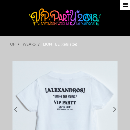
TOP
WEARS
LION TEE (Kids size)